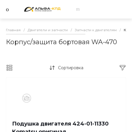
Главная
/
Двигатели и запчасти
/
Запчасти к двигателям
/
Кор
Корпус/защита бортовая WA-470
Сортировка
Подушка двигателя 424-01-11330
Komatsu оригинал