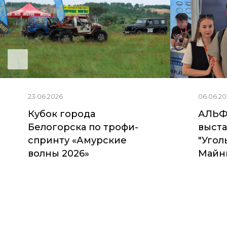
23.06.2026
06.06.20
Кубок города
АЛЬФ
Белогорска по трофи-
выста
спринту «Амурские
"Угол
волны 2026»
Майни