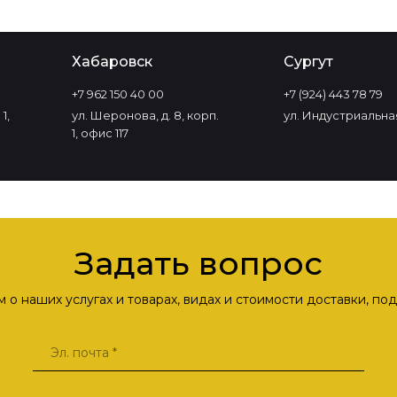
Хабаровск
Сургут
+7 962 150 40 00
+7 (924) 443 78 79
1,
ул. Шеронова, д. 8, корп.
ул. Индустриальная
1, офис 117
Задать вопрос
о наших услугах и товарах, видах и стоимости доставки, п