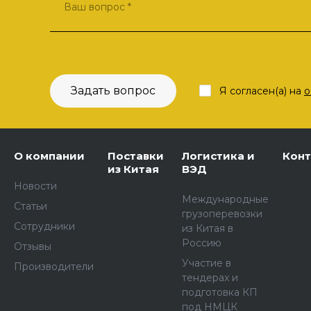
Задать вопрос
Я согласен(а) на
о
О компании
Поставки
Логистика и
Кон
из Китая
ВЭД
Новости
Международные
Статьи
грузоперевозки
Сотрудники
из Китая в
Россию
Отзывы
Участие в
Производители
тендерах и
подготовка КП
под НМЦК