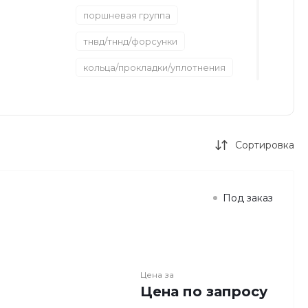
поршневая группа
тнвд/тннд/форсунки
кольца/прокладки/уплотнения
болты/шайбы/пальцы
рвд/трубки/шланги
Сортировка
система охлаждения двигателя
воздушная система
Под заказ
насосы/клапаны
корпус/защита
втулки/диски/поршни
валы/шестерни
Цена за
панель/указатели и датчики
Цена по запросу
подшипники
фильтры