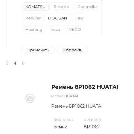
KOMATSU
Ricardo
Caterpillar
Perkins
DOOSAN
Faw
Huafeng
Isuzu
IVECO
SDLG
XCMG
Baudouin
Bosch
Dongfeng
Ensign
Fambition
HUATAI
Hyundai
LGMG
SCANIA
SHACMAN
VOLVO
Wecan
Ремень 8P1062 HUATAI
YANGDONG
Марка
HUATAI
YUGONG
Yunnei
Zoomlion
Ремень 8P1062 HUATAI
ПОДКЛАСС
АРТИКУЛ
ремни
8P1062