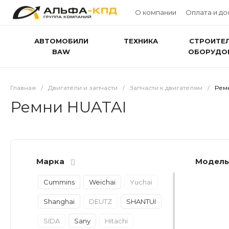
О компании
Оплата и до
АВТОМОБИЛИ
ТЕХНИКА
СТРОИТЕ
BAW
ОБОРУДО
Главная
/
Двигатели и запчасти
/
Запчасти к двигателям
/
Рем
Ремни HUATAI
Марка
Модел
Cummins
Weichai
Yuchai
Shanghai
DEUTZ
SHANTUI
SIDA
Sany
Hitachi