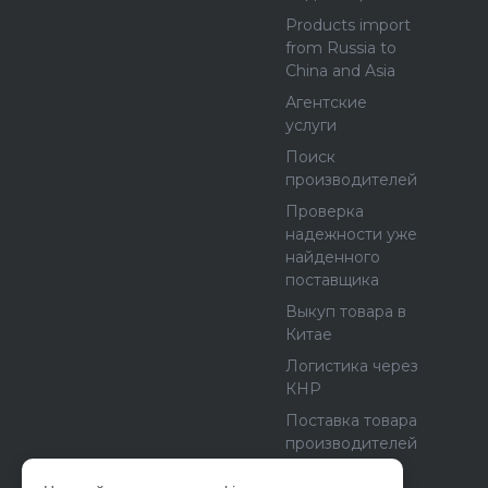
Products import
from Russia to
China and Asia
Агентские
услуги
Поиск
производителей
Проверка
надежности уже
найденного
поставщика
Выкуп товара в
Китае
Логистика через
КНР
Поставка товара
производителей
из Европы и