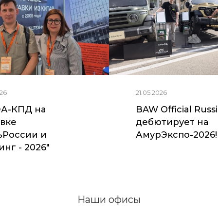
26
21.05.2026
А-КПД на
BAW Official Russ
вке
дебютирует на
ьРоссии и
АмурЭкспо-2026!
нг - 2026"
Наши офисы