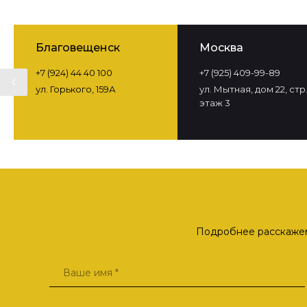
Благовещенск
Москва
+7 (924) 44 40 100
+7 (925) 409-99-89
ул. Горького, 159А
ул. Мытная, дом 22, стр. 
этаж 3
Подробнее расскажем 