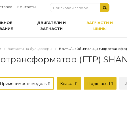
ставка
Контакты
ЛЬНОЕ
ДВИГАТЕЛИ И
ЗАПЧАСТИ И
ВАНИЕ
ЗАПЧАСТИ
ШИНЫ
и
/
Запчасти на бульдозеры
/
Болты/шайбы/пальцы гидротрансформ
отрансформатор (ГТР) SHAN
Применимость модель
Класс
1
Подкласс
1