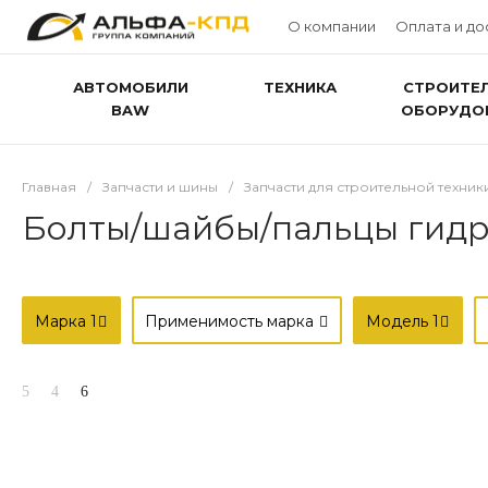
О компании
Оплата и до
АВТОМОБИЛИ
ТЕХНИКА
СТРОИТЕ
BAW
ОБОРУДО
Главная
/
Запчасти и шины
/
Запчасти для строительной техник
Болты/шайбы/пальцы гидр
Марка
1
Применимость марка
Модель
1