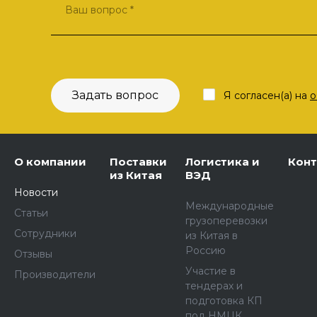
Задать вопрос
Я согласен(а) на
о
О компании
Поставки
Логистика и
Кон
из Китая
ВЭД
Новости
Международные
Статьи
грузоперевозки
Сотрудники
из Китая в
Россию
Отзывы
Участие в
Производители
тендерах и
подготовка КП
под НМЦК