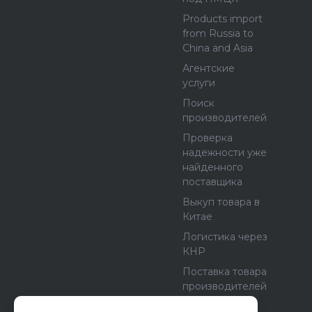
Products import
from Russia to
China and Asia
Агентские
услуги
Поиск
производителей
Проверка
надежности уже
найденного
поставщика
Выкуп товара в
Китае
Логистика через
КНР
Поставка товара
производителей
из Европы и