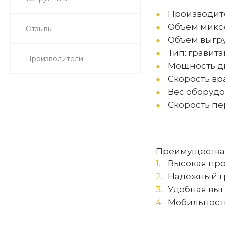
Производител
Объем миксе
Отзывы
Объем выгру
Тип: гравит
Производители
Мощность дви
Скорость вр
Вес оборудов
Скорость пе
Преимущества 
Высокая пр
Надежный г
Удобная выг
Мобильност