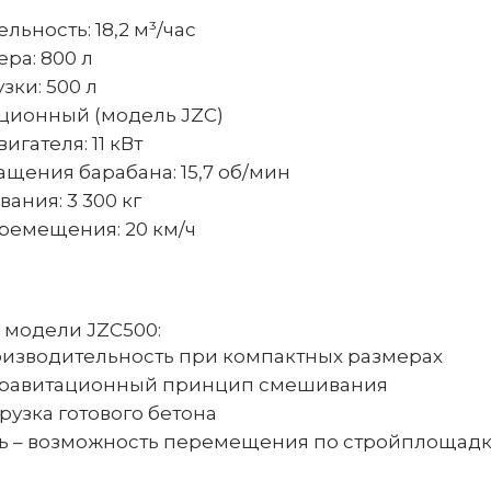
ьность: 18,2 м³/час
ра: 800 л
зки: 500 л
ационный (модель JZC)
гателя: 11 кВт
ащения барабана: 15,7 об/мин
ания: 3 300 кг
ремещения: 20 км/ч
модели JZC500:
оизводительность при компактных размерах
равитационный принцип смешивания
рузка готового бетона
ь – возможность перемещения по стройплощад