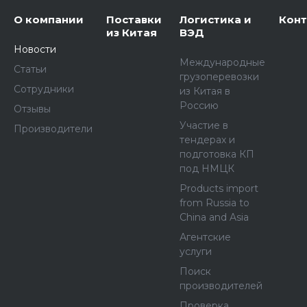
О компании
Поставки
Логистика и
Кон
из Китая
ВЭД
Новости
Международные
Статьи
грузоперевозки
Сотрудники
из Китая в
Россию
Отзывы
Участие в
Производители
тендерах и
подготовка КП
под НМЦК
Products import
from Russia to
China and Asia
Агентские
услуги
Поиск
производителей
Проверка