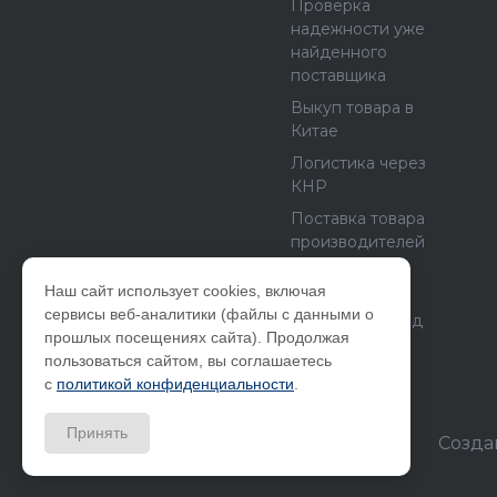
Проверка
надежности уже
найденного
поставщика
Выкуп товара в
Китае
Логистика через
КНР
Поставка товара
производителей
из Европы и
США
Наш сайт использует cookies, включая
сервисы веб-аналитики (файлы с данными о
Бетонный завод
прошлых посещениях сайта). Продолжая
как бизнес
пользоваться сайтом, вы соглашаетесь
с
политикой конфиденциальности
.
Принять
© 2026 Компания ООО "Альфа-снаб",
Созда
ИНН_2801157381 Все права защищены