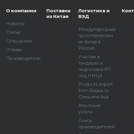
О компании
Поставки
Логистика и
Кон
из Китая
ВЭД
Новости
Международные
Статьи
грузоперевозки
Сотрудники
из Китая в
Россию
Отзывы
Участие в
Производители
тендерах и
подготовка КП
под НМЦК
Products import
from Russia to
China and Asia
Агентские
услуги
Поиск
производителей