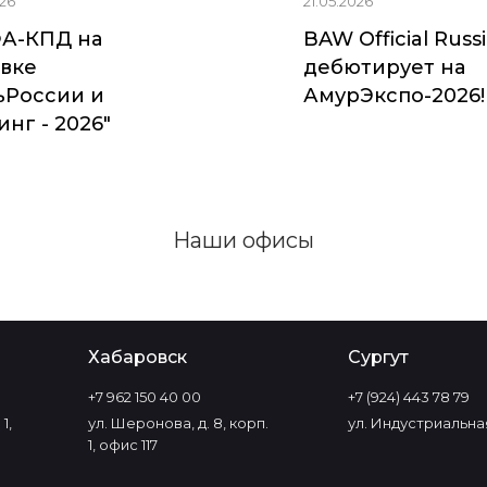
26
21.05.2026
А-КПД на
BAW Official Russ
вке
дебютирует на
ьРоссии и
АмурЭкспо-2026!
нг - 2026"
Наши офисы
Хабаровск
Сургут
+7 962 150 40 00
+7 (924) 443 78 79
1,
ул. Шеронова, д. 8, корп.
ул. Индустриальная
1, офис 117