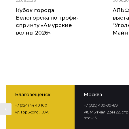
23.06.2026
06.06.20
Кубок города
АЛЬФ
Белогорска по трофи-
выста
спринту «Амурские
"Угол
волны 2026»
Майни
Благовещенск
Москва
+7 (924) 44 40 100
+7 (925) 409-99-89
ул. Горького, 159А
ул. Мытная, дом 22, стр. 
этаж 3