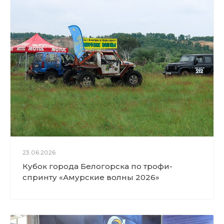
ООО "Альфа-КПД". Бизнес с К
итаем
Обзор автобетоносмесителя
Shacman 6x4 с новой кабиной
Поставка авторефрижератор
а по индивидуальному заказу
23.06.2026
Кубок города Белогорска по трофи-
Работа асфальтно-бетонного
спринту «Амурские волны 2026»
завода, поставленного нами
клиенту в п. Магдагачи