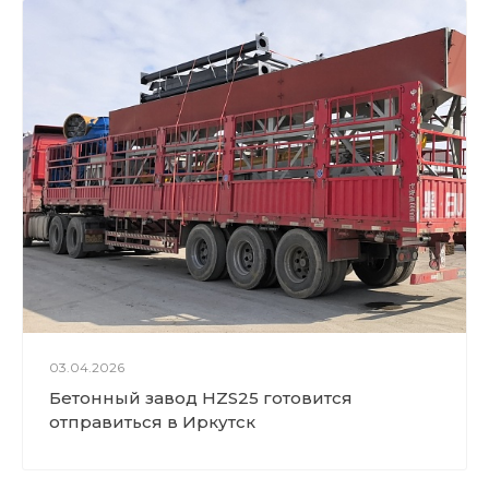
тдела ВЭД И.Лушпей на Амур
Экспо-2023
Работа завода HZS 25
Двигатель Shanghai
03.04.2026
Бетонный завод HZS25 готовится
отправиться в Иркутск