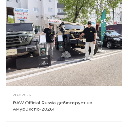
Поиск поставщика
Работа склада компании в г. Х
эйхэ
Авторефрижератор на базе
шасси Foton Galaxy 580G
21.05.2026
BAW Official Russia дебютирует на
Обзор автобетононасоса San
АмурЭкспо-2026!
y на шасси Mercedes