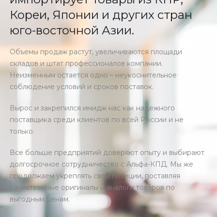
Кореи, Японии и других стран
юго-восточной Азии.
Объемы продаж растут, увеличиваются площади
складов и штат профессионалов компании.
Неизменным остается одно ­– неукоснительное
соблюдение условий и сроков поставок.
Вырос и закрепился имидж нас как надежного
поставщика среди клиентов по всей России и не
только.
Все больше предприятий доверяют опыту и выбирают
долгосрочное сотрудничество с Альфа-КПД. Мы же
продолжаем укреплять свои позиции, поставляя
качественные оригиналы и аналоги товаров по
выгодным ценам.