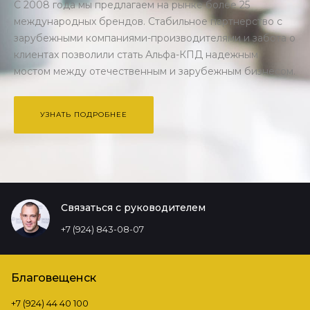
С 2008 года мы предлагаем на рынке более 25
международных брендов. Стабильное партнерство с
зарубежными компаниями-производителями и забота о
клиентах позволили стать Альфа-КПД надежным
мостом между отечественным и зарубежным бизнесом.
УЗНАТЬ ПОДРОБНЕЕ
Связаться с руководителем
+7 (924) 843-08-07
Благовещенск
+7 (924) 44 40 100