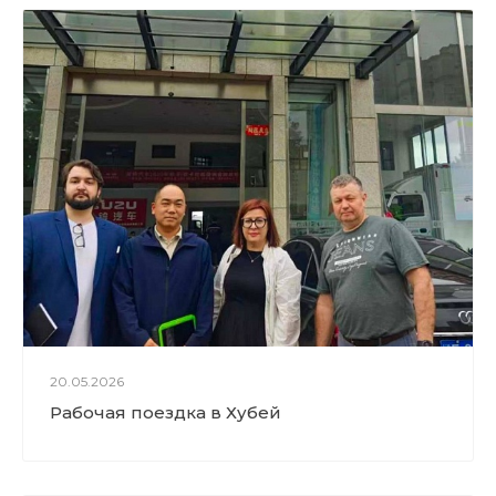
Подметально-уборочная маш
ина MN-F2000
Обзорный ролик на Бортовы
е автомобили на шасси Dongf
eng с КМУ различной грузопо
дъемности
Проверка поставщика
20.05.2026
Подписание контракта на 20
Рабочая поездка в Хубей
000 000 на АмурЭкспо-2023
Выступление руководителя о