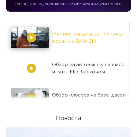
Мнение владельца про внед
орожник BAW 212
Обзор на автовышку на шасс
и Isuzu Elf с балконом
Обзор илососа на базе шасси
Isuzu
Новости
Обзор на бортовые автомоби
ли с КМУ на шасси Isuzu 5 и 10
тонн