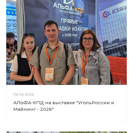
Обзор на тягач Shacman x300
0
Обзор автобетононасоса на б
аpе шасси Scania
Обзор автобетоносмесителя
SLM с самозагрузкой
Лего из трех бетонных завод
06.06.2026
ов
АЛЬФА-КПД на выставке "УгольРоссии и
Майнинг - 2026"
Услуги агента