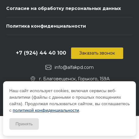
Согласие на обработку персональных данных
Политика конфиденциальности
+7 (924) 44 40 100
Заказать звонок
info@alfakpd.com
г. Благовещенск, Горького, 159А
Наш сайт использует cookies, включая сервисы веб-
аналитики (файлы с данными о прошлых посещениях
сайта). Продолжая пользоваться сайтом, вы соглашаетесь
Создание сайта -
с
политикой конфиденциальности
.
Принять
Главная
Главная