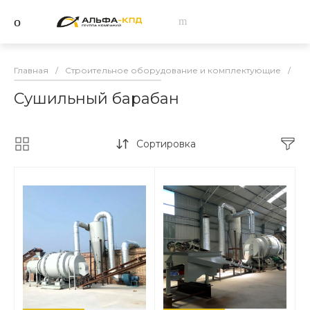
Главная
/
Строительное оборудование и комплектующие
/
За
Сушильный барабан
Сортировка