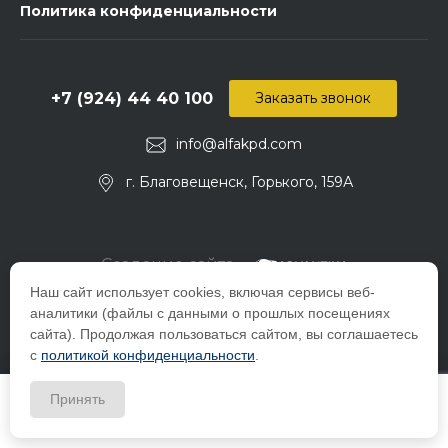
Политика конфиденциальности
+7 (924) 44 40 100
Заказать звонок
info@alfakpd.com
г. Благовещенск, Горького, 159А
Создание сайта -
Наш сайт использует cookies, включая сервисы веб-
аналитики (файлы с данными о прошлых посещениях
сайта). Продолжая пользоваться сайтом, вы соглашаетесь
с
политикой конфиденциальности
.
Принять
Главная
Главная
© 2026 Компания ООО "Альфа-снаб", ИНН_2801157381 Все