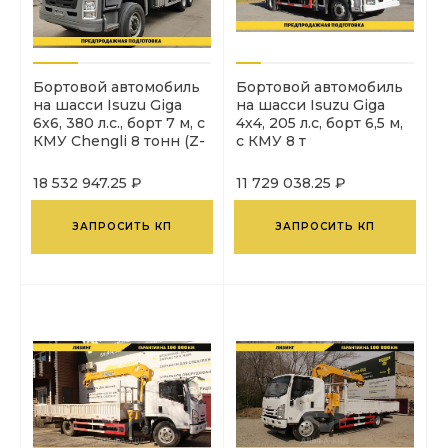
Бортовой автомобиль
Бортовой автомобиль
на шасси Isuzu Giga
на шасси Isuzu Giga
6х6, 380 л.с., борт 7 м, с
4х4, 205 л.с, борт 6,5 м,
КМУ Chengli 8 тонн (Z-
с КМУ 8 т
образная стрела)
18 532 947.25 ₽
11 729 038.25 ₽
ЗАПРОСИТЬ КП
ЗАПРОСИТЬ КП