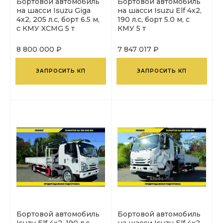
Бортовой автомобиль
Бортовой автомобиль
на шасси Isuzu Giga
на шасси Isuzu Elf 4х2,
4х2, 205 л.с, борт 6.5 м,
190 л.с, борт 5.0 м, с
с КМУ XCMG 5 т
КМУ 5 т
8 800 000 ₽
7 847 017 ₽
ЗАПРОСИТЬ КП
ЗАПРОСИТЬ КП
Бортовой автомобиль
Бортовой автомобиль
Isuzu Elf 4х2, 190 л.с,
на шасси Isuzu Elf 4х2,