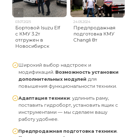
‹
›
03.07.2025
24.05.2024
15.
Бортовой Isuzu Elf
Предпродажная
Gi
с КМУ 3.2т
подготовка КМУ
— 
отгружен в
Changli 8т
К
Новосибирск
Широкий выбор надстроек и
модификаций.
Возможность установки
дополнительных модулей
для
повышения функциональности техники.
Адаптация техники
: удлинить раму,
поставить гидроборт, установить ящик с
инструментами — мы сделаем вашу
работу удобнее.
Предпродажная подготовка техники
.