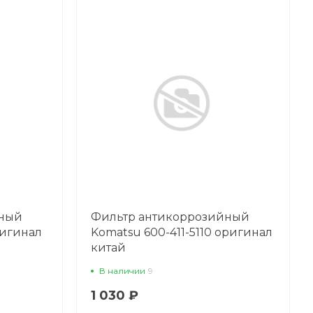
йный
Фильтр антикоррозийный
ригинал
Komatsu 600-411-5110 оригинал
китай
В наличии
9
1 030 ₽