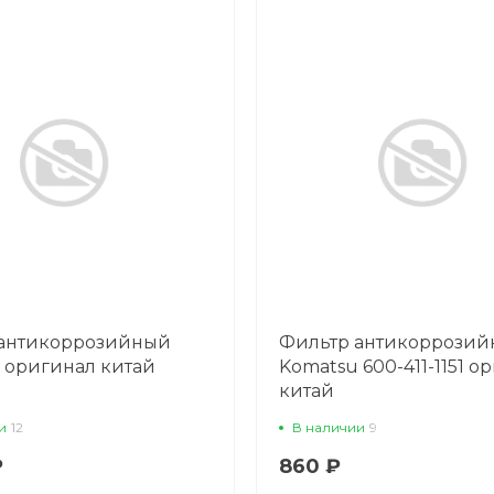
 антикоррозийный
Фильтр антикоррози
 оригинал китай
Komatsu 600-411-1151 о
китай
и
12
В наличии
9
₽
860 ₽