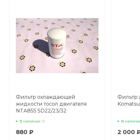
Фильтр охлаждающей
Фильтр
жидкости тосол двигателя
Komatsu
NTА855 SD22/23/32
В наличии
13
В наличи
880 ₽
2 000 