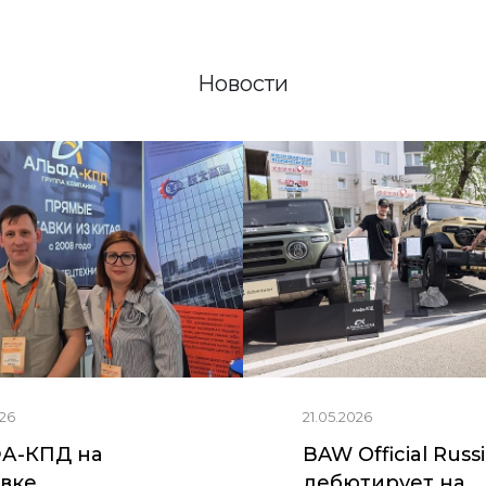
Новости
26
21.05.2026
А-КПД на
BAW Official Russ
вке
дебютирует на