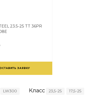
EEL 23.5-25 TT 36PR
108E
з
ОСТАВИТЬ ЗАЯВКУ
Класс
LW300
23,5-25
17,5-25