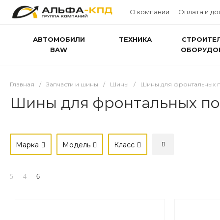
О компании
Оплата и до
АВТОМОБИЛИ
ТЕХНИКА
СТРОИТЕ
BAW
ОБОРУДО
Главная
/
Запчасти и шины
/
Шины
/
Шины для фронтальных 
Шины для фронтальных по
Марка
Модель
Класс