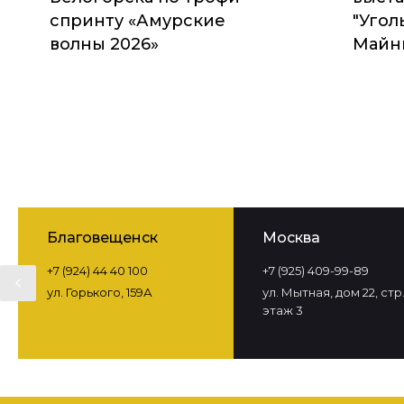
спринту «Амурские
"Угол
волны 2026»
Майни
Благовещенск
Москва
+7 (924) 44 40 100
+7 (925) 409-99-89
ул. Горького, 159А
ул. Мытная, дом 22, стр. 
этаж 3