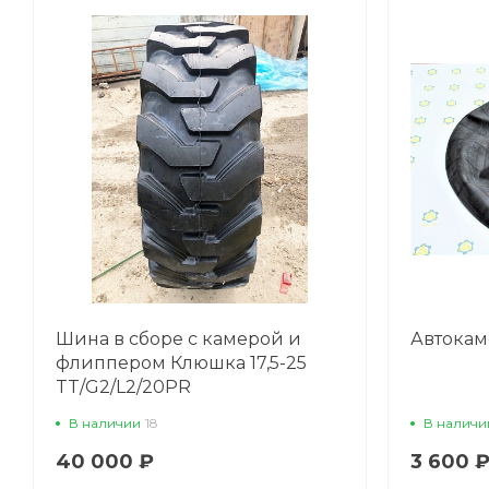
Шина в сборе с камерой и
Автокаме
флиппером Клюшка 17,5-25
TT/G2/L2/20PR
В наличии
18
В наличи
40 000 ₽
3 600 