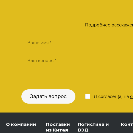
Подробнее расскажем 
Задать вопрос
Я согласен(а) на
о
О компании
Поставки
Логистика и
Кон
из Китая
ВЭД