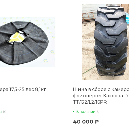
ра 17,5-25 вес 8,1кг
Шина в сборе с камер
флиппером Клюшка 17,
TT/G2/L2/16PR
и
10
В наличии
6
₽
40 000 ₽