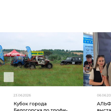
23.06.2026
06.06.20
Кубок города
АЛЬФ
Белогорска по трофи-
выста