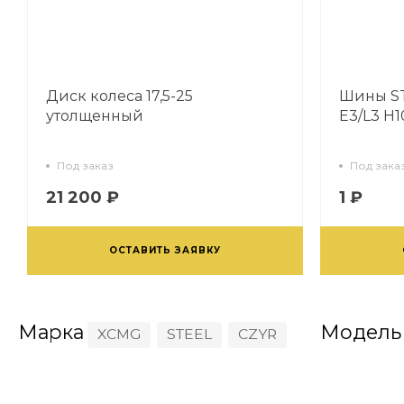
Диск колеса 17,5-25
Шины ST
утолщенный
Е3/L3 H
Под заказ
Под зака
21 200 ₽
1 ₽
ОСТАВИТЬ ЗАЯВКУ
Марка
Модель
XCMG
STEEL
CZYR