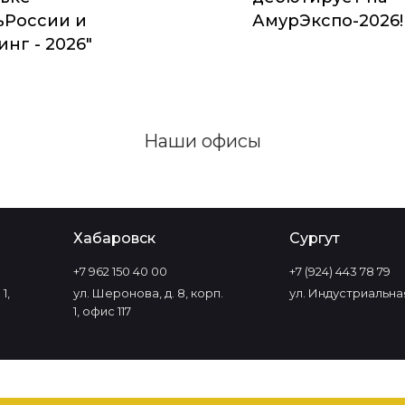
ьРоссии и
АмурЭкспо-2026!
нг - 2026"
Наши офисы
Хабаровск
Сургут
+7 962 150 40 00
+7 (924) 443 78 79
1,
ул. Шеронова, д. 8, корп.
ул. Индустриальная
1, офис 117