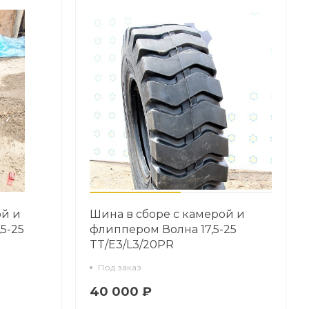
ой и
Шина в сборе с камерой и
5-25
флиппером Волна 17,5-25
TT/E3/L3/20PR
Под заказ
40 000 ₽