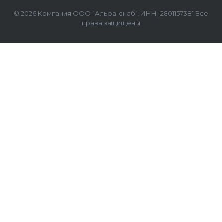
© 2026 Компания ООО "Альфа-снаб", ИНН_2801157381 Все
права защищены