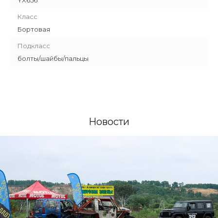
Класс
Бортовая
Подкласс
болты/шайбы/пальцы
Новости