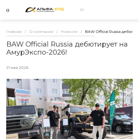
Главная
/
О компании
/
Новости
/
BAW Official Russia дебют
BAW Official Russia дебютирует на
АмурЭкспо-2026!
21 мая 2026