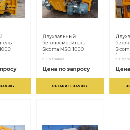
й
Двухвальный
Двух
итель
бетоносмеситель
бетон
1000
Sicoma MSO 1000
Sicom
(1500/1000)
(1500
Под заказ
Под з
апросу
Цена по запросу
Цена
 ЗАЯВКУ
ОСТАВИТЬ ЗАЯВКУ
О