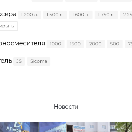
ксера
1 200 л.
1 500 л.
1 600 л.
1 750 л.
2 25
крыть
оносмесителя
1000
1500
2000
500
7
ель
JS
Sicoma
Новости