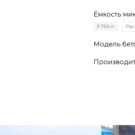
Ёмкость ми
3 750 л.
Рас
Модель бет
Производит