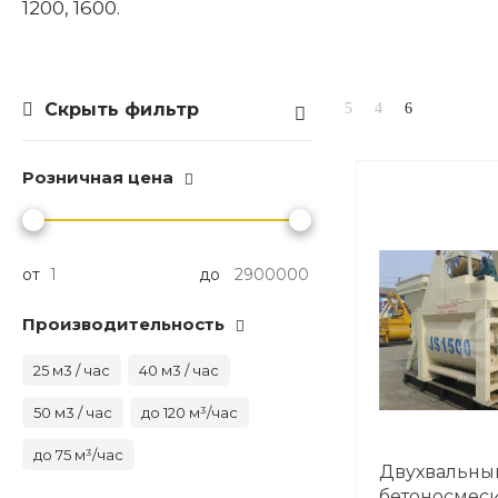
1200, 1600.
Скрыть фильтр
Розничная цена
от
до
Производительность
25 м3 / час
40 м3 / час
50 м3 / час
до 120 м³/час
до 75 м³/час
Двухвальны
бетоносмес