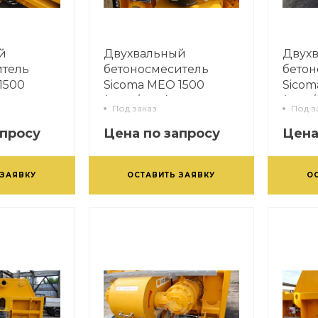
й
Двухвальный
Двух
итель
бетоносмеситель
бетон
1500
Sicoma MEO 1500
Sicom
(2250/1500)
(1750/
Под заказ
Под з
апросу
Цена по запросу
Цена
 ЗАЯВКУ
ОСТАВИТЬ ЗАЯВКУ
О