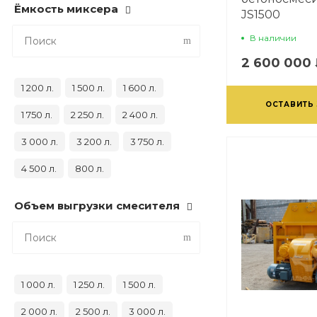
Ёмкость миксера
JS1500
В наличии
2 600 000
1 200 л.
1 500 л.
1 600 л.
ОСТАВИТЬ
1 750 л.
2 250 л.
2 400 л.
3 000 л.
3 200 л.
3 750 л.
4 500 л.
800 л.
Объем выгрузки смесителя
1 000 л.
1 250 л.
1 500 л.
2 000 л.
2 500 л.
3 000 л.