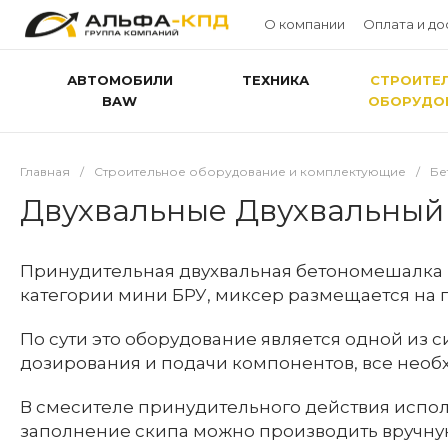
О компании
Оплата и до
АВТОМОБИЛИ
ТЕХНИКА
СТРОИТЕ
BAW
ОБОРУДО
Главная
/
Строительное оборудование и комплектующие
/
Бе
Двухвальные Двухвальный
Принудительная двухвальная бетономешалка 
категории мини БРУ, миксер размещается на п
По сути это оборудование является одной из 
дозирования и подачи компонентов, все необ
В смесителе принудительного действия испол
заполнение скипа можно производить вручную