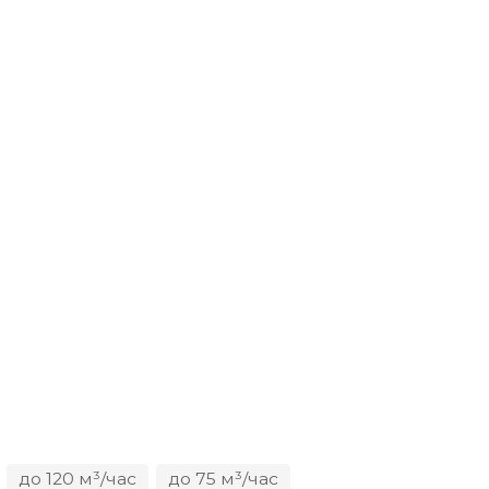
до 120 м³/час
до 75 м³/час