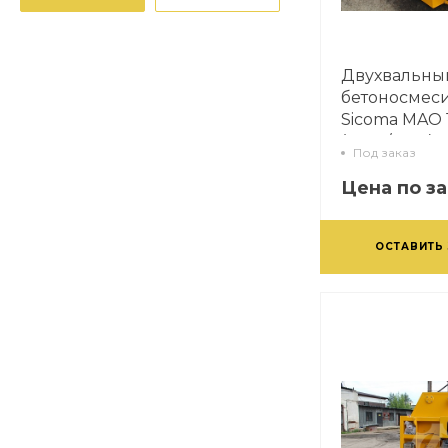
Двухвальны
бетоносмес
Sicoma MAO 
(2250/1500)
Под заказ
Цена по з
ОСТАВИТЬ