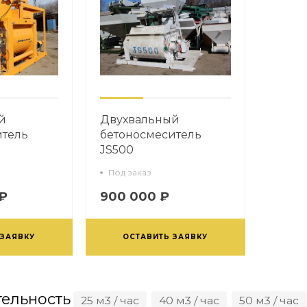
й
Двухвальный
итель
бетоносмеситель
JS500
Под заказ
 ₽
900 000 ₽
 ЗАЯВКУ
ОСТАВИТЬ ЗАЯВКУ
ельность
25 м3 / час
40 м3 / час
50 м3 / час