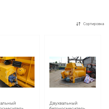
Сортировка
вальный
Двухвальный
осмеситель
бетоносмеситель