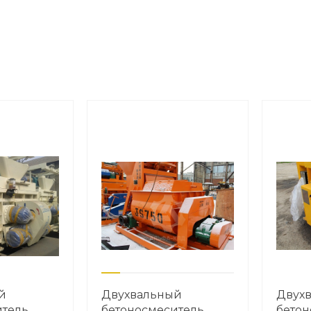
й
Двухвальный
Двух
итель
бетоносмеситель
бетон