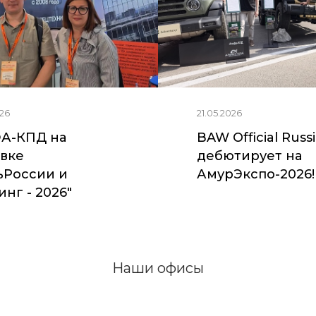
26
21.05.2026
А-КПД на
BAW Official Russ
вке
дебютирует на
ьРоссии и
АмурЭкспо-2026!
нг - 2026"
Наши офисы