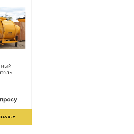
нный
итель
апросу
 ЗАЯВКУ