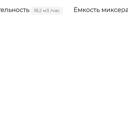
ельность
Ёмкость миксер
18,2 м3 /час