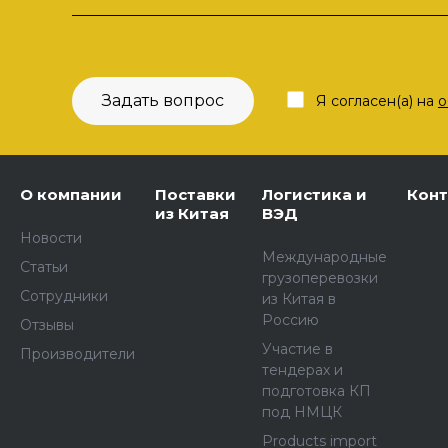
Задать вопрос
Я согласен(а) на
о
О компании
Поставки
Логистика и
Кон
из Китая
ВЭД
Новости
Международные
Статьи
грузоперевозки
Сотрудники
из Китая в
Россию
Отзывы
Участие в
Производители
тендерах и
подготовка КП
под НМЦК
Products import