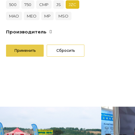
500
750
CMP
JS
JZС
MAO
MEO
MP
MSO
Производитель