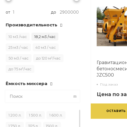
от
до
Производительность
10 м3 /час
18,2 м3 /час
25 м3 / час
40 м3 / час
50 м3 / час
до 120 м³/час
Гравитацио
бетоносмес
до 75 м³/час
JZС500
Ёмкость миксера
Под заказ
Цена по з
ОСТАВИТЬ
1 200 л.
1 500 л.
1 600 л.
1 750 л.
1125 л.
1500 л.