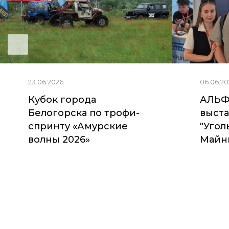
23.06.2026
06.06.20
Кубок города
АЛЬФ
Белогорска по трофи-
выста
спринту «Амурские
"Угол
волны 2026»
Майни