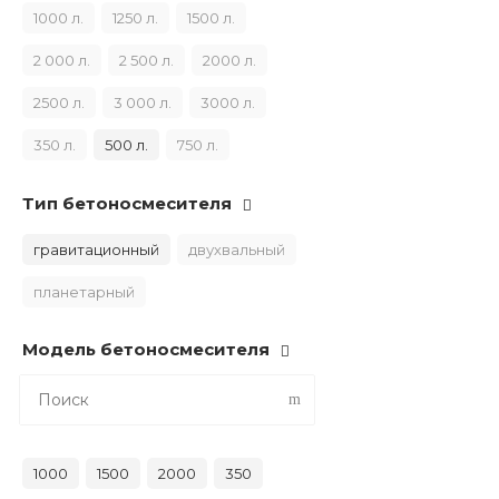
1000 л.
1250 л.
1500 л.
2 000 л.
2 500 л.
2000 л.
2500 л.
3 000 л.
3000 л.
350 л.
500 л.
750 л.
Тип бетоносмесителя
гравитационный
двухвальный
планетарный
Модель бетоносмесителя
1000
1500
2000
350