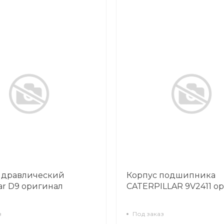
идравлический
Корпус подшипника
lar D9 оригинал
CATERPILLAR 9V2411 о
з
Под заказ