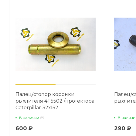
Палец/стопор коронки
Палец/с
рыхлителя 4T5502 /протектора
рыхлите
Caterpillar 32х152
В наличии
59
В наличи
600 ₽
290 ₽