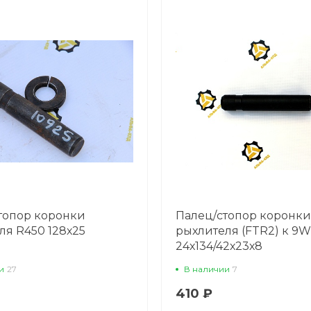
топор коронки
Палец/стопор коронки
ля R450 128х25
рыхлителя (FTR2) к 9
24х134/42х23х8
и
27
В наличии
7
410 ₽