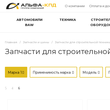
О компании
Оплата и до
АВТОМОБИЛИ
ТЕХНИКА
СТРОИТЕ
BAW
ОБОРУДО
Главная
/
Запчасти и шины
/
Запчасти для строительной техник
Запчасти для строительной 
Марка
1
Применимость марка
Модель