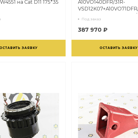
W4551 на Cat D11 175*35
A10VO140DFR/31R-
VSD12K07+A10VO71DFR/
VSC12K68+A10VO28DR/
з
Под заказ
VSC12N
387 970 ₽
ОСТАВИТЬ ЗАЯВКУ
ОСТАВИТЬ ЗАЯВКУ