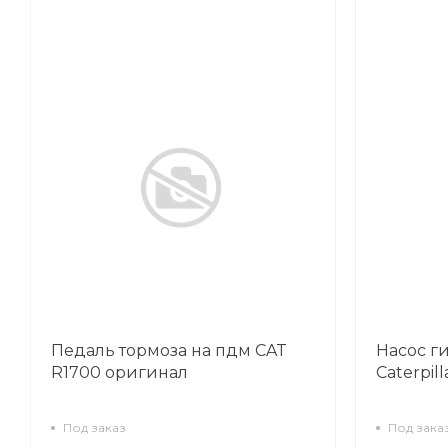
Педаль тормоза на пдм CAT
Насос г
R1700 оригинал
Caterpil
Под заказ
Под зака