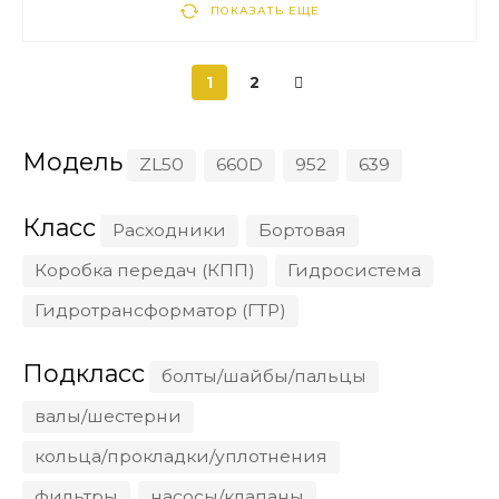
ПОКАЗАТЬ ЕЩЕ
1
2
Модель
ZL50
660D
952
639
Класс
Расходники
Бортовая
Коробка передач (КПП)
Гидросистема
Гидротрансформатор (ГТР)
Подкласс
болты/шайбы/пальцы
валы/шестерни
кольца/прокладки/уплотнения
фильтры
насосы/клапаны