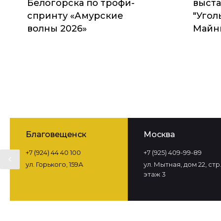
Белогорска по трофи-
выста
спринту «Амурские
"Угол
волны 2026»
Майни
Благовещенск
Москва
+7 (924) 44 40 100
+7 (925) 409-99-89
ул. Горького, 159А
ул. Мытная, дом 22, стр. 
этаж 3