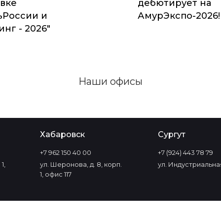
вке
дебютирует на
ьРоссии и
АмурЭкспо-2026!
нг - 2026"
Наши офисы
Хабаровск
Сургут
+7 962 150 40 00
+7 (924) 443 78 79
1,
ул. Шеронова, д. 8, корп.
ул. Индустриальная
1, офис 117