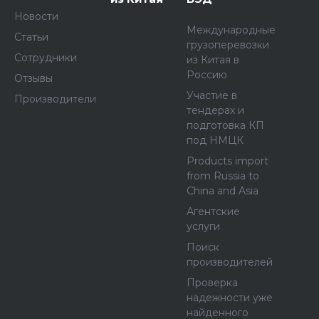
Новости
Международные
Статьи
грузоперевозки
Сотрудники
из Китая в
Россию
Отзывы
Участие в
Производители
тендерах и
подготовка КП
под НМЦК
Products import
from Russia to
China and Asia
Агентские
услуги
Поиск
производителей
Проверка
надежности уже
найденного