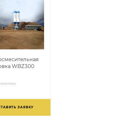
осмесительная
новка WBZ300
 наличии
СТАВИТЬ ЗАЯВКУ