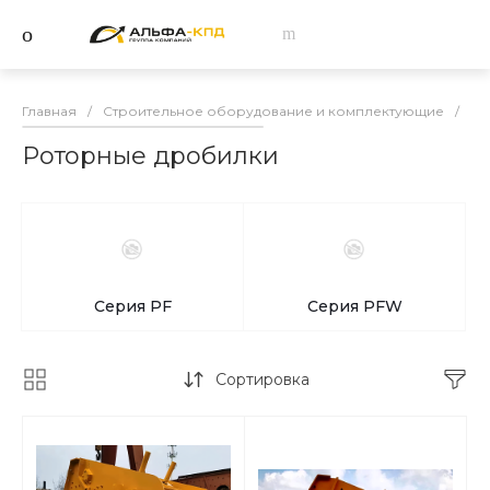
Главная
/
Строительное оборудование и комплектующие
/
Др
Роторные дробилки
Серия PF
Серия PFW
Сортировка