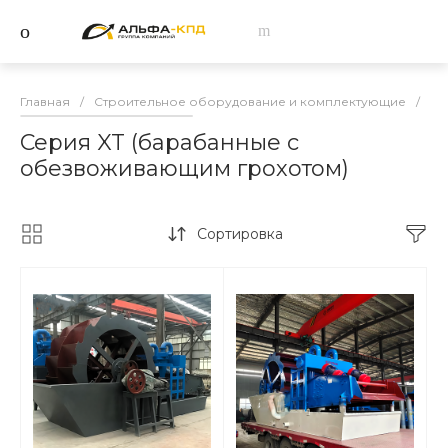
Главная
/
Строительное оборудование и комплектующие
/
Мо
Серия XT (барабанные с
обезвоживающим грохотом)
Сортировка