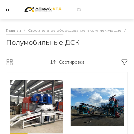
Главная
/
Строительное оборудование и комплектующие
/
Др
Полумобильные ДСК
Сортировка