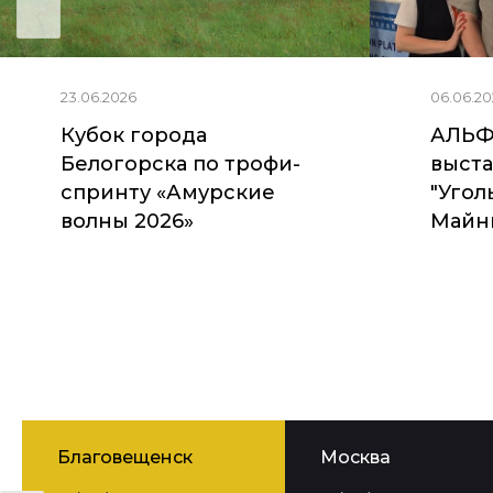
23.06.2026
06.06.20
Кубок города
АЛЬФ
Белогорска по трофи-
выста
спринту «Амурские
"Угол
волны 2026»
Майни
Благовещенск
Москва