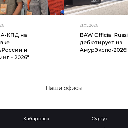
26
21.05.2026
А-КПД на
BAW Official Russ
вке
дебютирует на
ьРоссии и
АмурЭкспо-2026!
нг - 2026"
Наши офисы
Хабаровск
Сургут