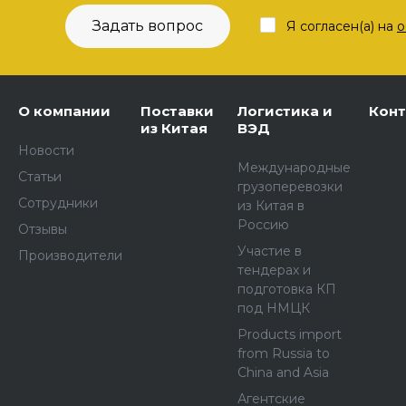
Задать вопрос
Я согласен(а) на
о
О компании
Поставки
Логистика и
Кон
из Китая
ВЭД
Новости
Международные
Статьи
грузоперевозки
Сотрудники
из Китая в
Россию
Отзывы
Участие в
Производители
тендерах и
подготовка КП
под НМЦК
Products import
from Russia to
China and Asia
Агентские