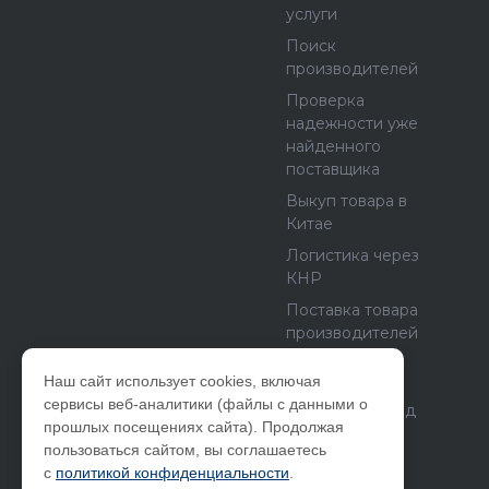
услуги
Поиск
производителей
Проверка
надежности уже
найденного
поставщика
Выкуп товара в
Китае
Логистика через
КНР
Поставка товара
производителей
из Европы и
США
Наш сайт использует cookies, включая
сервисы веб-аналитики (файлы с данными о
Бетонный завод
прошлых посещениях сайта). Продолжая
как бизнес
пользоваться сайтом, вы соглашаетесь
с
политикой конфиденциальности
.