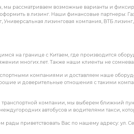
, мы рассматриваем возможные варианты и фиксируе
 оформить в лизинг. Наши финансовые партнеры: Га
г, Универсальная лизинговая компания, ВТБ лизинг,
димся на границе с Китаем, где производится обо
тяжении многих лет. Также наши клиенты не сомнева
спортными компаниями и доставляем наше оборудов
хорошие и доверительные отношения с такими компа
й транспортной компании, мы выберем ближний пун
междугородних автобусов и водителями такси, кото
 рады приветствовать Вас по нашему адресу: ул. Сев