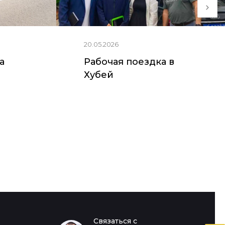
20.05.2026
ia
Рабочая поездка в
Хубей
Якутск (с.
Хэйхэ
Пригородный)
Связаться с