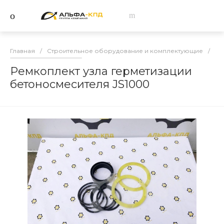
Главная
/
Строительное оборудование и комплектующие
/
За
Ремкоплект узла герметизации
бетоносмесителя JS1000