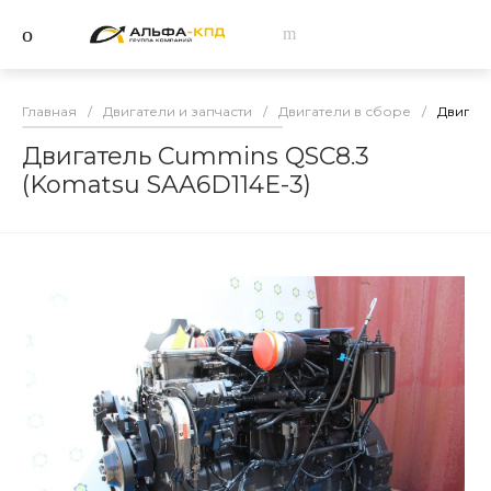
Главная
/
Двигатели и запчасти
/
Двигатели в сборе
/
Двигате
Двигатель Cummins QSC8.3
(Komatsu SAA6D114E-3)