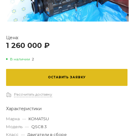
Цена:
Двигатель Cummins QSC8.3 (Komatsu SAA6D114E-3)
1 260 000 ₽
В наличии
2
ОСТАВИТЬ ЗАЯВКУ
Рассчитать доставку
Характеристики
Марка
—
KOMATSU
Модель
—
QSC8.3
Класс
—
Двигатели в сборе