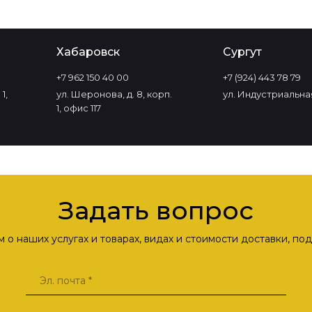
Хабаровск
Сургут
+7 962 150 40 00
+7 (924) 443 78 79
1,
ул. Шеронова, д. 8, корп.
ул. Индустриальная
1, офис 117
Задать вопрос
о наших услугах и товарах, видах и стоимости доставки, п