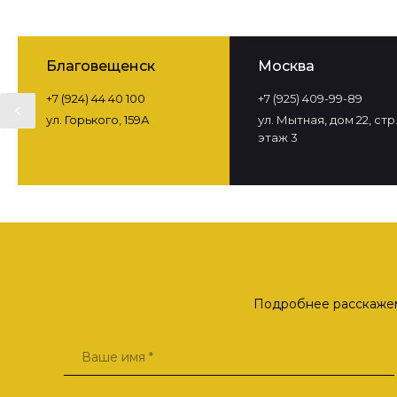
Благовещенск
Москва
+7 (924) 44 40 100
+7 (925) 409-99-89
ул. Горького, 159А
ул. Мытная, дом 22, стр. 
этаж 3
Подробнее расскажем 