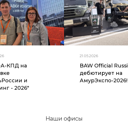
26
21.05.2026
А-КПД на
BAW Official Russ
вке
дебютирует на
ьРоссии и
АмурЭкспо-2026!
нг - 2026"
Наши офисы