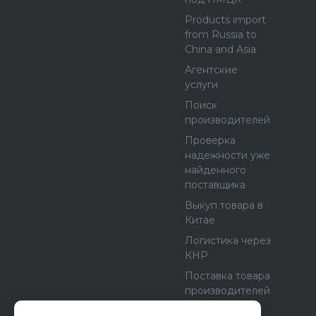
Products import
from Russia to
China and Asia
Агентские
услуги
Поиск
производителей
Проверка
надежности уже
найденного
поставщика
Выкуп товара в
Китае
Логистика через
КНР
Поставка товара
производителей
из Европы и