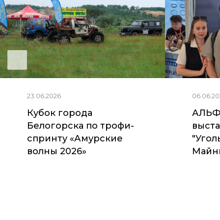
23.06.2026
06.06.20
Кубок города
АЛЬФ
Белогорска по трофи-
выста
спринту «Амурские
"Угол
волны 2026»
Майни