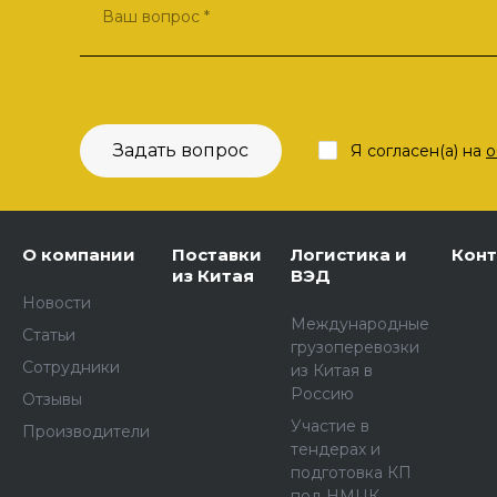
Задать вопрос
Я согласен(а) на
о
О компании
Поставки
Логистика и
Кон
из Китая
ВЭД
Новости
Международные
Статьи
грузоперевозки
Сотрудники
из Китая в
Россию
Отзывы
Участие в
Производители
тендерах и
подготовка КП
под НМЦК