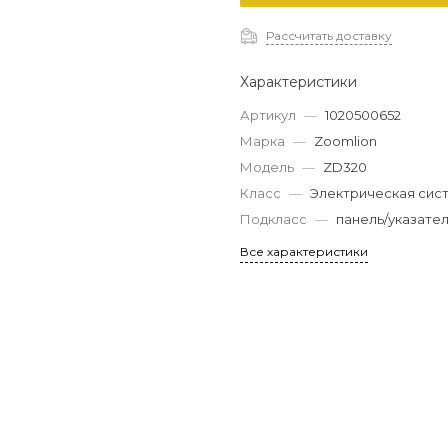
Рассчитать доставку
Характеристики
Артикул
—
1020500652
Марка
—
Zoomlion
Модель
—
ZD320
Класс
—
Электрическая сис
Подкласс
—
панель/указател
Все характеристики