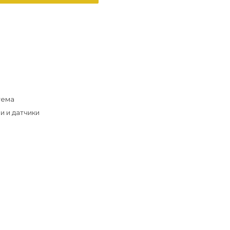
тема
и и датчики