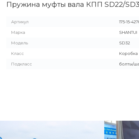
Пружина муфты вала КПП SD22/SD32
Артикул
175-15-42
Марка
SHANTUI
Модель
SD32
Класс
Коробка 
Подкласс
болты/ш