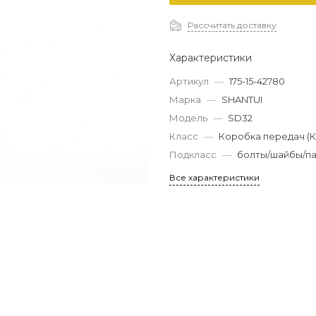
Рассчитать доставку
Характеристики
Артикул
—
175-15-42780
Марка
—
SHANTUI
Модель
—
SD32
Класс
—
Коробка передач (
Подкласс
—
болты/шайбы/п
Все характеристики