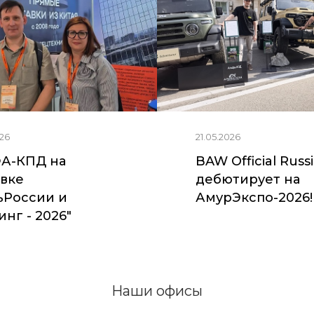
26
21.05.2026
А-КПД на
BAW Official Russ
вке
дебютирует на
ьРоссии и
АмурЭкспо-2026!
нг - 2026"
Наши офисы