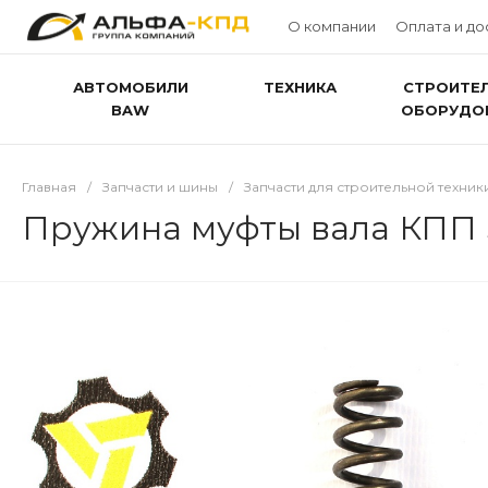
О компании
Оплата и до
АВТОМОБИЛИ
ТЕХНИКА
СТРОИТЕ
BAW
ОБОРУДО
Главная
/
Запчасти и шины
/
Запчасти для строительной техник
Пружина муфты вала КПП SD