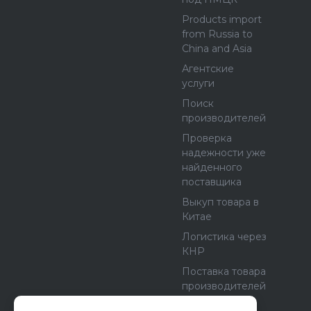
Products import
from Russia to
China and Asia
Агентские
услуги
Поиск
производителей
Проверка
надежности уже
найденного
поставщика
Выкуп товара в
Китае
Логистика через
КНР
Поставка товара
производителей
из Европы и