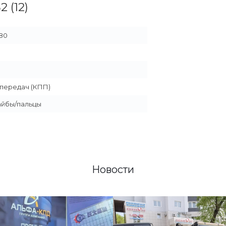
 (12)
780
передач (КПП)
айбы/пальцы
Новости