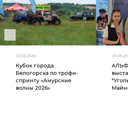
23.06.2026
06.06.20
Кубок города
АЛЬФ
Белогорска по трофи-
выста
спринту «Амурские
"Угол
волны 2026»
Майни