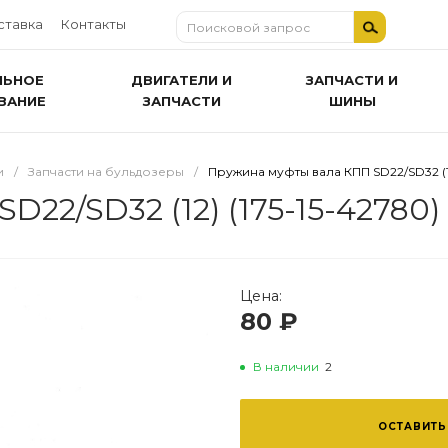
ставка
Контакты
ЛЬНОЕ
ДВИГАТЕЛИ И
ЗАПЧАСТИ И
ВАНИЕ
ЗАПЧАСТИ
ШИНЫ
и
/
Запчасти на бульдозеры
/
Пружина муфты вала КПП SD22/SD32 (12
22/SD32 (12) (175-15-42780)
Цена:
80 ₽
В наличии
2
ОСТАВИТЬ