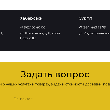
Хабаровск
Сургут
+7 962 150 40 00
+7 (924) 443 78 79
1,
ул. Шеронова, д. 8, корп.
ул. Индустриальная
1, офис 117
Задать вопрос
о наших услугах и товарах, видах и стоимости доставки, п