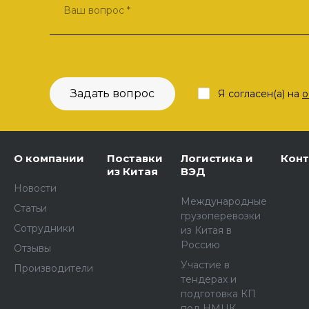
Задать вопрос
Я согласен(а) на
о
О компании
Поставки
Логистика и
Кон
из Китая
ВЭД
Новости
Международные
Статьи
грузоперевозки
Сотрудники
из Китая в
Россию
Отзывы
Участие в
Производители
тендерах и
подготовка КП
под НМЦК