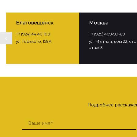
Благовещенск
Москва
+7 (924) 44 40 100
+7 (925) 409-99-89
ул. Горького, 159А
ул. Мытная, дом 22, стр. 
этаж 3
Подробнее расскажем 