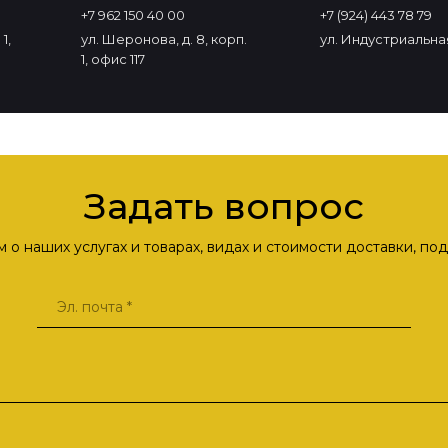
+7 962 150 40 00
+7 (924) 443 78 79
1,
ул. Шеронова, д. 8, корп.
ул. Индустриальная
1, офис 117
Задать вопрос
о наших услугах и товарах, видах и стоимости доставки, п