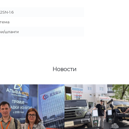
2SN-1.6
стема
ки/шланги
Новости