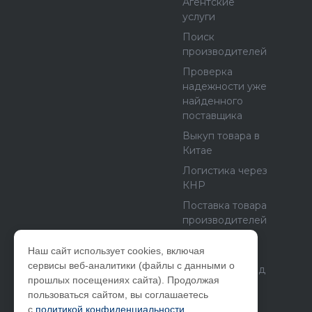
Агентские
услуги
Поиск
производителей
Проверка
надежности уже
найденного
поставщика
Выкуп товара в
Китае
Логистика через
КНР
Поставка товара
производителей
из Европы и
США
Наш сайт использует cookies, включая
сервисы веб-аналитики (файлы с данными о
Бетонный завод
прошлых посещениях сайта). Продолжая
как бизнес
пользоваться сайтом, вы соглашаетесь
с
политикой конфиденциальности
.