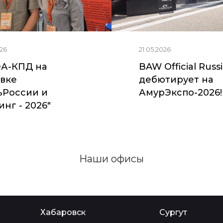
26
21.05.2026
А-КПД на
BAW Official Russ
вке
дебютирует на
ьРоссии и
АмурЭкспо-2026!
нг - 2026"
Наши офисы
Хабаровск
Сургут