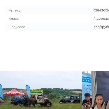
Артикул
42843012-
Класс
Гидроси
Подкласс
рвд/труб