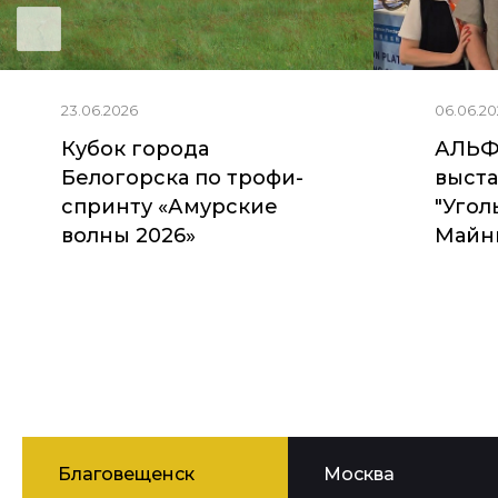
23.06.2026
06.06.20
Кубок города
АЛЬФ
Белогорска по трофи-
выста
спринту «Амурские
"Угол
волны 2026»
Майни
Благовещенск
Москва