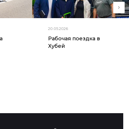
20.05.2026
ia
Рабочая поездка в
Хубей
Якутск (с.
Хэйхэ
Пригородный)