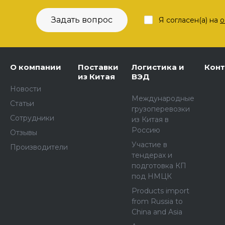
Задать вопрос
Я согласен(а) на
о
О компании
Поставки
Логистика и
Кон
из Китая
ВЭД
Новости
Международные
Статьи
грузоперевозки
Сотрудники
из Китая в
Россию
Отзывы
Участие в
Производители
тендерах и
подготовка КП
под НМЦК
Products import
from Russia to
China and Asia