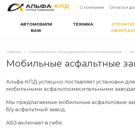
О компании
Оплата и до
АВТОМОБИЛИ
ТЕХНИКА
СТРОИТЕ
BAW
ОБОРУДО
Главная
/
Строительное оборудование и комплектующие
/
Ас
Мобильные асфальтные за
Альфа-КПД успешно поставляет установки для
мобильными асфальтосмесительными заводам
Мы предлагаемые мобильные асфальтовые заво
б/у асфальтный завод.
АБЗ включает в себя: