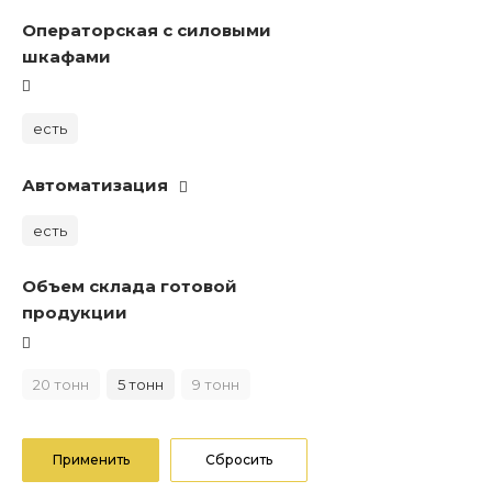
Операторская с силовыми
шкафами
есть
Автоматизация
есть
Объем склада готовой
продукции
20 тонн
5 тонн
9 тонн