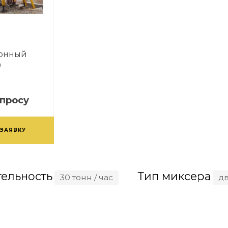
тонный
0
апросу
 ЗАЯВКУ
ельность
Тип миксера
30 тонн / час
д