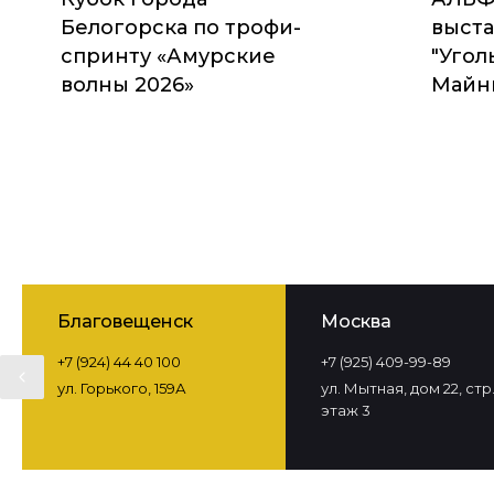
Белогорска по трофи-
выста
спринту «Амурские
"Угол
волны 2026»
Майни
Благовещенск
Москва
+7 (924) 44 40 100
+7 (925) 409-99-89
ул. Горького, 159А
ул. Мытная, дом 22, стр. 
этаж 3