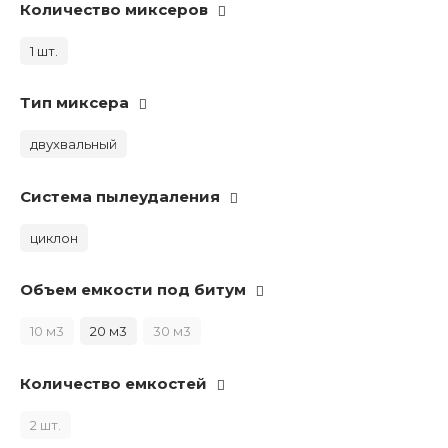
Количество миксеров
1 шт.
Тип миксера
двухвальный
Система пылеудаления
циклон
Объем емкости под битум
10 м3
20 м3
30 м3
Количество емкостей
2 шт.