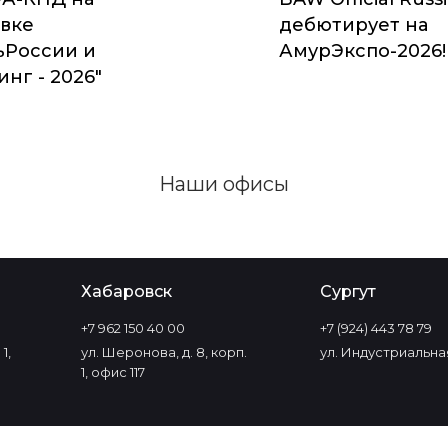
вке
дебютирует на
ьРоссии и
АмурЭкспо-2026!
нг - 2026"
Наши офисы
Хабаровск
Сургут
+7 962 150 40 00
+7 (924) 443 78 79
1,
ул. Шеронова, д. 8, корп.
ул. Индустриальная
1, офис 117