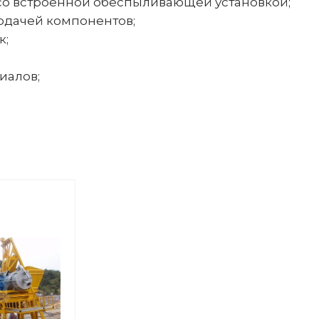
со встроенной обеспыливающей установкой;
одачей компонентов;
к;
иалов;