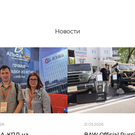
Новости
26
21.05.2026
А-КПД на
BAW Official Russ