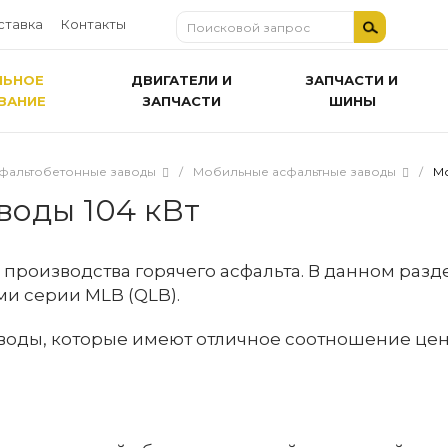
ставка
Контакты
ЛЬНОЕ
ДВИГАТЕЛИ И
ЗАПЧАСТИ И
ВАНИЕ
ЗАПЧАСТИ
ШИНЫ
фальтобетонные заводы
/
Мобильные асфальтные заводы
/
Мо
воды 104 кВт
 производства горячего асфальта. В данном раз
и серии MLB (QLB).
ды, которые имеют отличное соотношение цены и