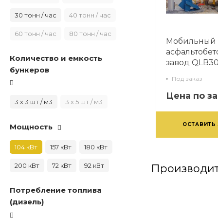
30 тонн / час
40 тонн / час
60 тонн / час
80 тонн / час
Мобильный
асфальтобе
Количество и емкость
завод QLB3
бункеров
Под заказ
Цена по з
3 х 3 шт / м3
3 х 5 шт / м3
ОСТАВИТЬ
Мощность
104 кВт
157 кВт
180 кВт
200 кВт
72 кВт
92 кВт
Производит
Потребление топлива
(дизель)