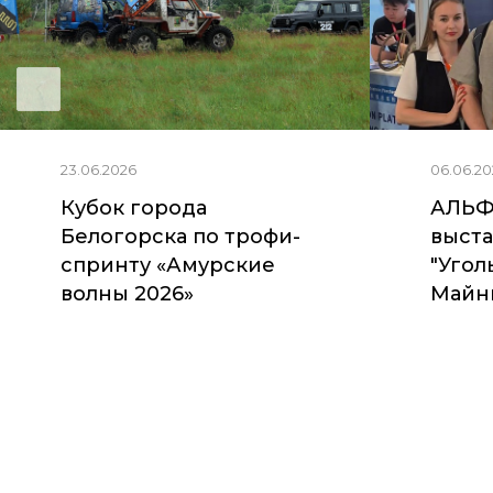
23.06.2026
06.06.20
Кубок города
АЛЬФ
Белогорска по трофи-
выста
спринту «Амурские
"Угол
волны 2026»
Майни