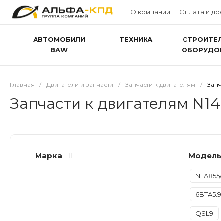
О компании
Оплата и до
АВТОМОБИЛИ
ТЕХНИКА
СТРОИТЕ
BAW
ОБОРУДО
Главная
/
Двигатели и запчасти
/
Запчасти к двигателям
/
Запч
Запчасти к двигателям N14
Марка
Модел
NTA855
6BTA5.9
QSL9