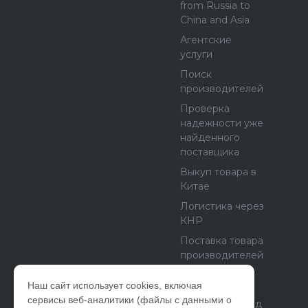
from Russia to
China and Asia
Агентские
услуги
Поиск
производителей
Проверка
надежности уже
найденного
поставщика
Выкуп товара в
Китае
Логистика через
КНР
Поставка товара
производителей
из Европы и
США
Наш сайт использует cookies, включая
сервисы веб-аналитики (файлы с данными о
Бетонный завод