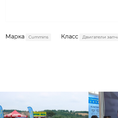
QSZ13
YC4A10
16M33
NTA855
Марка
Класс
Cummins
Двигатели запч
WD13G5
X12
HM5,9
WP10.3
YCS042