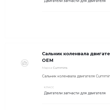
Двигатели запчасти для двигателя
YC6B12
N14
YC6A23
LG936
6D108
Сальник коленвала двигат
6BTAA5
ОЕМ
PC500
Марка
Cummins
D275
Сальник коленвала двигателя Cummi
WA-470
КЛАСС
6LTAA9.
Двигатели запчасти для двигателя
KTA50