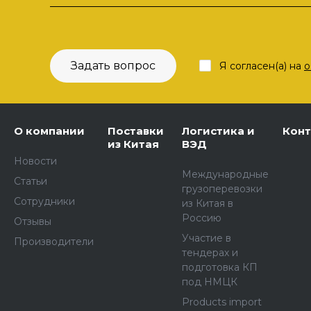
Задать вопрос
Я согласен(а) на
о
О компании
Поставки
Логистика и
Кон
из Китая
ВЭД
Новости
Международные
Статьи
грузоперевозки
Сотрудники
из Китая в
Россию
Отзывы
Участие в
Производители
тендерах и
подготовка КП
под НМЦК
Products import