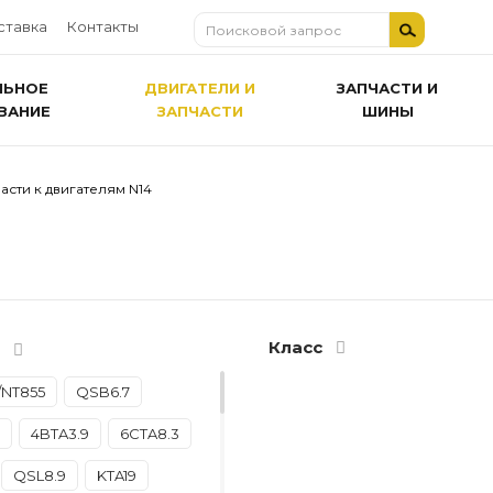
ставка
Контакты
ЛЬНОЕ
ДВИГАТЕЛИ И
ЗАПЧАСТИ И
ВАНИЕ
ЗАПЧАСТИ
ШИНЫ
асти к двигателям N14
ь
Класс
/NT855
QSB6.7
4BTA3.9
6CTA8.3
QSL8.9
KTA19