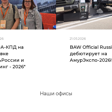
26
21.05.2026
А-КПД на
BAW Official Russ
вке
дебютирует на
ьРоссии и
АмурЭкспо-2026!
нг - 2026"
Наши офисы