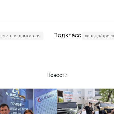
SC11CB240.1G2B1
5Z-T20
C9
16GZPD33
6HK1
6WG1
-C280S10
QSK23
Подкласс
асти для двигателя
кольца/прок
30E310
WP3.2G50E317
6CTAА8.3
6LTAA8.9
MT96
SD16/22/32
36E40
WP12.375E50
Новости
00
ZX470