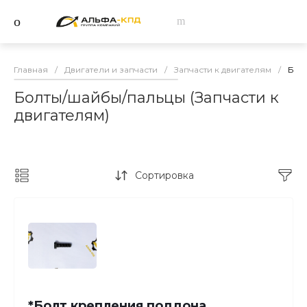
Главная
/
Двигатели и запчасти
/
Запчасти к двигателям
/
Болт
Болты/шайбы/пальцы (Запчасти к
двигателям)
Сортировка
*Болт крепления поддона