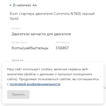
В наличии: 44
Болт стартера двигателя Cummins NT855 черный
16х45
КЛАСС
Двигатели запчасти для двигателя
ПОДКЛАСС
АРТИКУЛ
болты/шайбы/пальцы
3165857
Цена за
320 ₽
Наш сайт использует cookies, включая сервисы веб-
аналитики (файлы с данными о прошлых посещениях
сайта). Продолжая пользоваться сайтом, вы соглашаетесь
с
политикой конфиденциальности
.
Оставить заявку
Принять
Главная
Главная