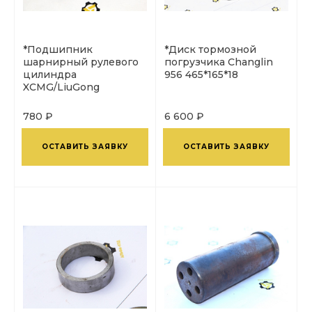
*Подшипник
*Диск тормозной
шарнирный рулевого
погрузчика Changlin
цилиндра
956 465*165*18
XCMG/LiuGong
40*62*28*22
металлический
780 ₽
6 600 ₽
ОСТАВИТЬ ЗАЯВКУ
ОСТАВИТЬ ЗАЯВКУ