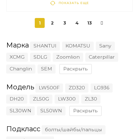
ПОКАЗАТЬ ЕЩЕ
1
2
3
4
13
Марка
SHANTUI
KOMATSU
Sany
XCMG
SDLG
Zoomlion
Caterpillar
Changlin
SEM
Раскрыть
Модель
LW500F
ZD320
LG936
DH20
ZL50G
LW300
ZL30
SL30WN
SL50WN
Раскрыть
Подкласс
болты/шайбы/пальцы