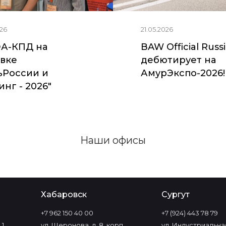
26
21.05.2026
А-КПД на
BAW Official Russ
вке
дебютирует на
ьРоссии и
АмурЭкспо-2026!
нг - 2026"
Наши офисы
Хабаровск
Сургут
+7 962 150 40 00
+7 (924) 443 78 79
1,
ул. Шеронова, д. 8, корп.
ул. Индустриальная