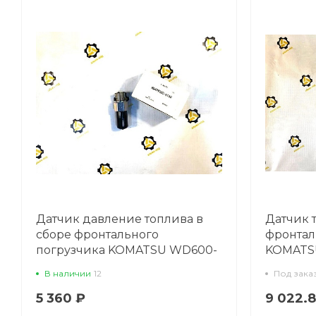
Датчик давление топлива в
Датчик 
сборе фронтального
фронтал
погрузчика KOMATSU WD600-
KOMATS
6
В наличии
12
Под зака
5 360 ₽
9 022.