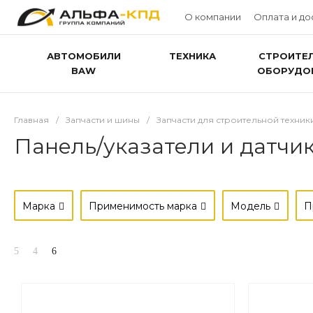
О компании
Оплата и до
АВТОМОБИЛИ
ТЕХНИКА
СТРОИТЕ
BAW
ОБОРУДО
Главная
/
Запчасти и шины
/
Запчасти для строительной техник
Панель/указатели и датчи
Марка
Применимость марка
Модель
П