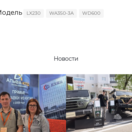
одель
LX230
WA350-3A
WD600
Новости