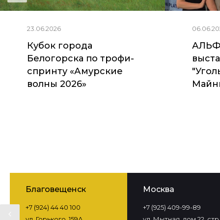
23.06.2026
06.06.20
Кубок города
АЛЬФ
Белогорска по трофи-
выста
спринту «Амурские
"Угол
волны 2026»
Майни
Благовещенск
Москва
+7 (924) 44 40 100
+7 (925) 409-99-89
ул. Горького, 159А
ул. Мытная, дом 22, стр. 