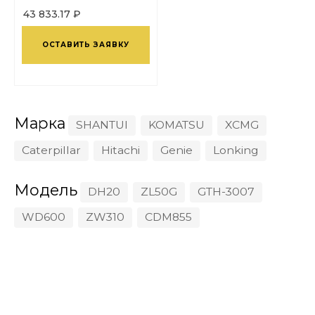
43 833.17 ₽
ОСТАВИТЬ ЗАЯВКУ
Марка
SHANTUI
KOMATSU
XCMG
Caterpillar
Hitachi
Genie
Lonking
Модель
DH20
ZL50G
GTH-3007
WD600
ZW310
CDM855