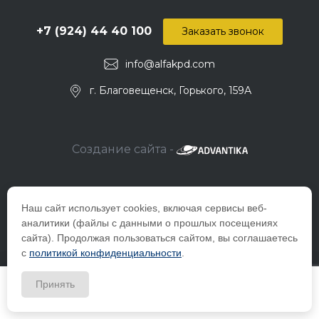
+7 (924) 44 40 100
Заказать звонок
info@alfakpd.com
г. Благовещенск, Горького, 159А
Создание сайта -
Наш сайт использует cookies, включая сервисы веб-
аналитики (файлы с данными о прошлых посещениях
сайта). Продолжая пользоваться сайтом, вы соглашаетесь
с
политикой конфиденциальности
.
© 2026 Компания ООО "Альфа-снаб", ИНН_2801157381 Все
Принять
права защищены
Главная
Главная