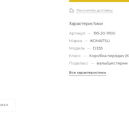
Рассчитать доставку
Характеристики
Артикул
—
195-20-11100
Марка
—
KOMATSU
Модель
—
D355
Класс
—
Коробка передач (
Подкласс
—
валы/шестерни
Все характеристики
АВКА