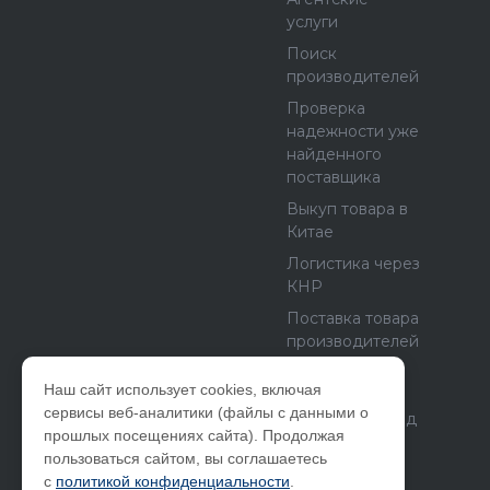
услуги
Поиск
производителей
Проверка
надежности уже
найденного
поставщика
Выкуп товара в
Китае
Логистика через
КНР
Поставка товара
производителей
из Европы и
США
Наш сайт использует cookies, включая
сервисы веб-аналитики (файлы с данными о
Бетонный завод
прошлых посещениях сайта). Продолжая
как бизнес
пользоваться сайтом, вы соглашаетесь
с
политикой конфиденциальности
.