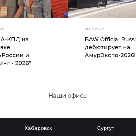
26
21.05.2026
А-КПД на
BAW Official Russ
вке
дебютирует на
ьРоссии и
АмурЭкспо-2026!
нг - 2026"
Наши офисы
Хабаровск
Сургут