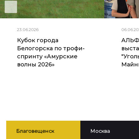
23.06.2026
06.06.20
Кубок города
АЛЬФ
Белогорска по трофи-
выста
спринту «Амурские
"Угол
волны 2026»
Майни
Благовещенск
Москва