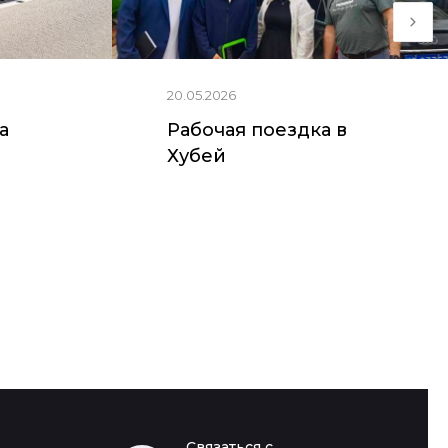
20.05.2026
ia
Рабочая поездка в
Хубей
Якутск (с.
Хэйхэ
Пригородный)
Связаться с