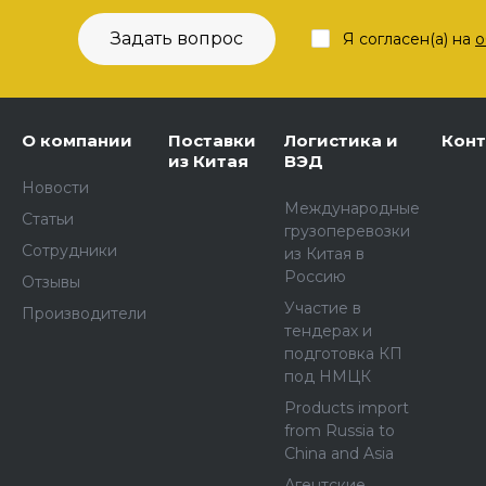
Задать вопрос
Я согласен(а) на
о
О компании
Поставки
Логистика и
Кон
из Китая
ВЭД
Новости
Международные
Статьи
грузоперевозки
Сотрудники
из Китая в
Россию
Отзывы
Участие в
Производители
тендерах и
подготовка КП
под НМЦК
Products import
from Russia to
China and Asia
Агентские