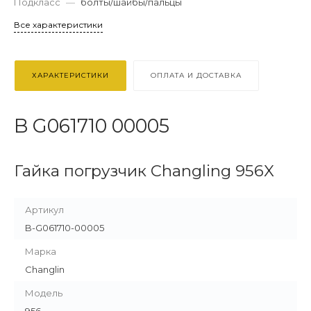
Подкласс
—
болты/шайбы/пальцы
Все характеристики
ХАРАКТЕРИСТИКИ
ОПЛАТА И ДОСТАВКА
B G061710 00005
Гайка погрузчик Changling 956X
Артикул
B-G061710-00005
Марка
Changlin
Модель
956