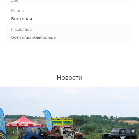
Класс
Бортовая
Подкласс
болты/шайбы/пальцы
Новости