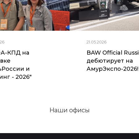
26
21.05.2026
А-КПД на
BAW Official Russ
вке
дебютирует на
ьРоссии и
АмурЭкспо-2026!
нг - 2026"
Наши офисы