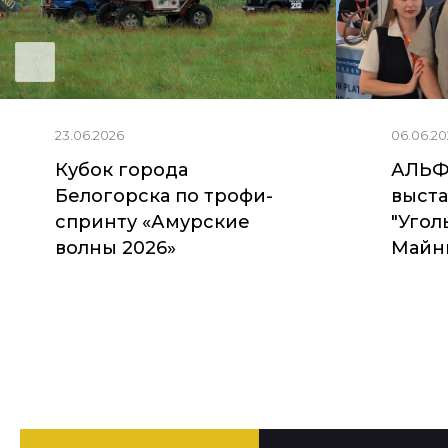
23.06.2026
06.06.20
Кубок города
АЛЬФ
Белогорска по трофи-
выста
спринту «Амурские
"Угол
волны 2026»
Майни