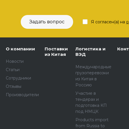
Задать вопрос
Я согласен(а) на
о
О компании
Поставки
Логистика и
Кон
из Китая
ВЭД
Новости
Международные
Статьи
грузоперевозки
Сотрудники
из Китая в
Россию
Отзывы
Участие в
Производители
тендерах и
подготовка КП
под НМЦК
Products import
from Russia to