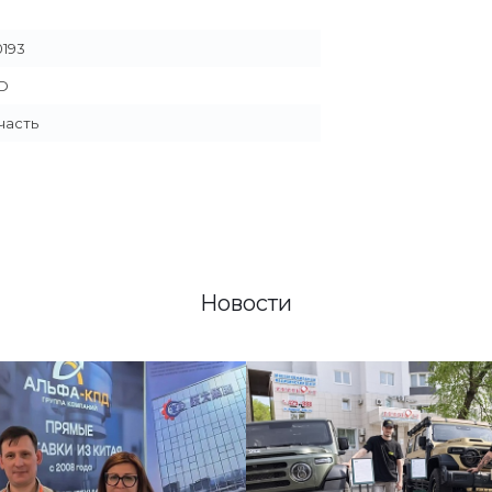
0193
D
часть
Новости