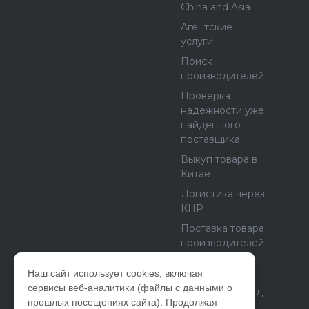
China and Asia
Агентские
услуги
Поиск
производителей
Проверка
надежности уже
найденного
поставщика
Выкуп товара в
Китае
Логистика через
КНР
Поставка товара
производителей
из Европы и
США
Наш сайт использует cookies, включая
сервисы веб-аналитики (файлы с данными о
Бетонный завод
прошлых посещениях сайта). Продолжая
как бизнес